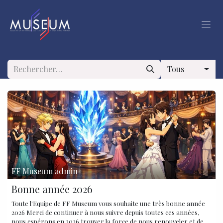
Se rendre au contenu
Tous
FF Museum admin
Bonne année 2026
Toute l'Equipe de FF Museum vous souhaite une très bonne année
2026 Merci de continuer à nous suivre depuis toutes ces années,
nous espérons en 2026 trouver la force de nous renouveler et de