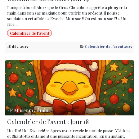
Panique à bord! Alors que le Gros Chocobo s’apprête à plonger la
main dans son sac magique pour t’offrir un présent, il pousse
soudain un cri affolé : « Kweeh ! Mon sac !! Où est mon sac ?! » Un
rire ...
Calendrier de l'avent
18 déc. 2025
Calendrier de l'avent 2025
FF Museum admin
Calendrier de l'avent : Jour 18
Ho! Ho! Ho! Kweeeh! ✨ Après avoir révélé le mot de passe, Y’shtola
et Shantotto entament une puissante incantation. En un instant,