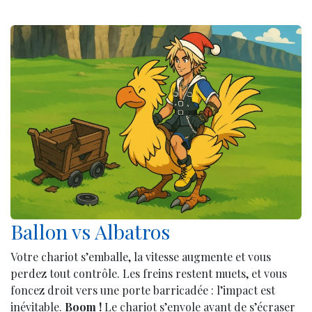
Ballon vs Albatros
Votre chariot s’emballe, la vitesse augmente et vous
perdez tout contrôle. Les freins restent muets, et vous
foncez droit vers une porte barricadée : l’impact est
inévitable.
Boom !
Le chariot s’envole avant de s’écraser